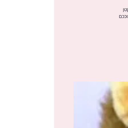
טן
וככם