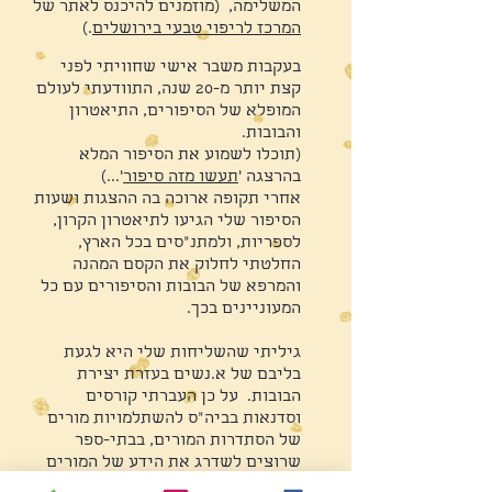
המשלימה, (מוזמנים להיכנס לאתר של
המרכז לריפוי טבעי בירושלים
.)
בעקבות משבר אישי שחוויתי לפני
קצת יותר מ-20 שנה, התוודעתי לעולם
המופלא של הסיפורים, התיאטרון
והבובות.
(תוכלו לשמוע את הסיפור המלא
בהרצגה '
תעשו מזה סיפור
'...)
אחרי תקופה ארוכה בה ההצגות ושעות
הסיפור שלי הגיעו לתיאטרון הקרון,
לספריות, ולמתנ"סים בכל הארץ,
החלטתי לחלוק את הקסם המהנה
והמרפא של הבובות והסיפורים עם כל
המעוניינים בכך.
גיליתי שהשליחות שלי היא לגעת
בליבם של א.נשים בעזרת יצירת
הבובות. על כן העברתי קורסים
וסדנאות בביה"ס להשתלמויות מורים
של הסתדרות המורים, בבתי-ספר
שרוצים לשדרג את הידע של המורים
ולהעניק להם כלי מדהים שהופך כל