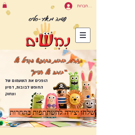
להתחברות
נעמה מאיר-סליס
תחרות בובות החופש הגדול של
“בובה של רעיון”
הופכים את השעמום של
החופש לבובות, דמיון
וצחוק
שלחו יצירה להשתתפות בתחרות