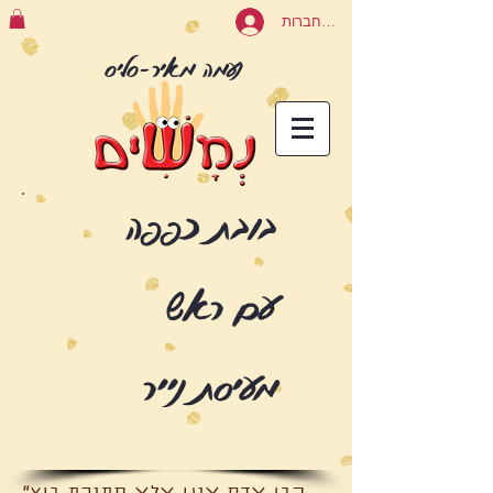
להתחברות
נעמה מאיר-סליס
בובת כפפה
עם ראש
מעיסת נייר