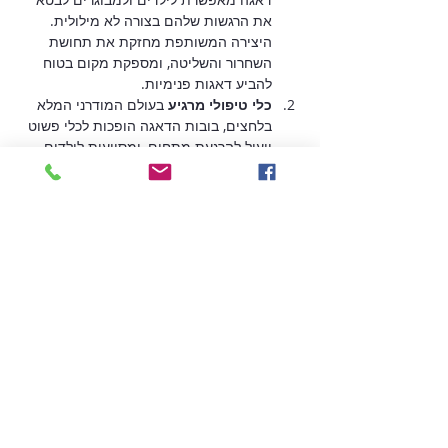
את הרגשות שלהם בצורה לא מילולית. 
היצירה המשותפת מחזקת את תחושת 
השחרור והשליטה, ומספקת מקום בטוח 
להביע דאגות פנימיות.
כלי טיפולי מרגיע 
בעולם המודרני המלא 
בלחצים, בובות הדאגה הופכות לכלי פשוט 
ויעיל להרגעת מתחים, ומסייעות לילדים 
(ולמבוגרים!) לקבל תחושת רוגע וביטחון. 
עצם היצירה והחיבור לבובה מעניק נחמה 
ומשפר את התחושה הפנימית.
קראו עוד
הרשמה מראש
10:00 - 12:30
שעתיים 30 דקות
סדנת בובות דאגה
יד חרוצים 4 ירושלים