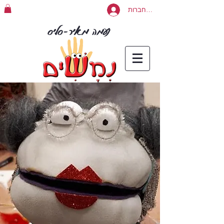
להתחברות
נעמה מאיר-סליס