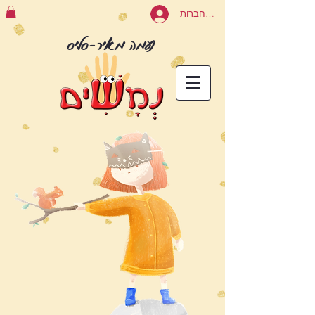
להתחברות
נעמה מאיר-סליס