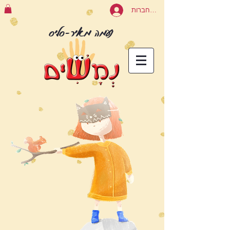
להתחברות
נעמה מאיר-סליס