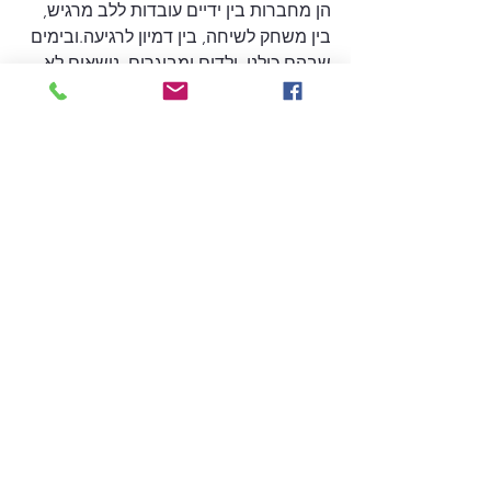
הן מחברות בין ידיים עובדות ללב מרגיש, 
בין משחק לשיחה, בין דמיון לרגיעה.ובימים 
שבהם כולנו, ילדים ומבוגרים, נושאים לא 
מעט דאגות קטנות וגדולות, לפעמים דווקא 
בובה זעירה מצמר ומנקה מקטרות יכולה 
להזכיר לנו שאפשר לעצור רגע, לנשום, 
ולתת לדאגה מקום אחר להיות בו.
שמרו על עצמכם,
נעמה מאיר סליס תיאטרון נמשים