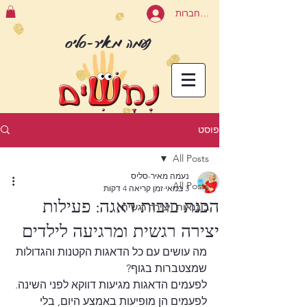
להתחברות
נעמה מאיר-סליס
פוסט
All Posts
נעמה מאיר-סליס
All Posts
3 במאי
זמן קריאה 4 דקות
הכנת בובות דאגה: פעילות
בובנאות ויצירה רגשית
יצירה רגשית ומרגיעה לילדים
מה עושים עם כל הדאגות הקטנות והגדולות 
שמצטברות בגוף?
לפעמים הדאגות מגיעות דווקא לפני השינה. 
לפעמים הן מופיעות באמצע היום, בלי 