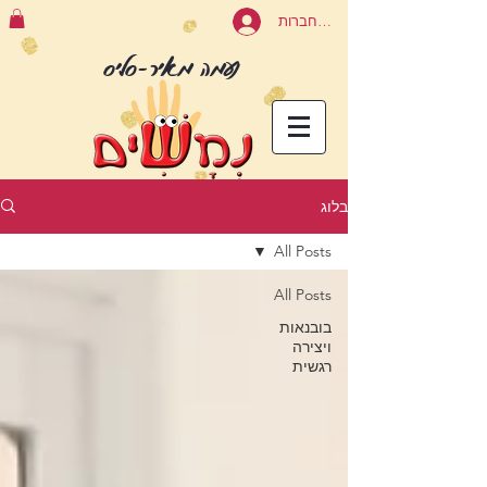
להתחברות
נעמה מאיר-סליס
בלוג
All Posts
All Posts
בובנאות
ויצירה
רגשית